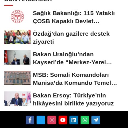
Sağlık Bakanlığı: 115 Yataklı
ÇOSB Kapaklı Devlet
Hastanesi hizmete...
Özdağ’dan gazilere destek
ziyareti
Bakan Uraloğlu’ndan
Kayseri’de “Merkez-Yerel
Yönetim Uyumu”...
MSB: Somali Komandoları
Manisa’da Komando Temel
Eğitimi'ni tamamladı
Bakan Ersoy: Türkiye’nin
hikâyesini birlikte yazıyoruz