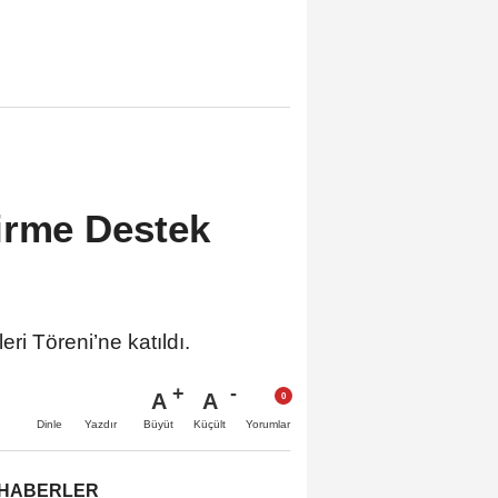
irme Destek
ri Töreni’ne katıldı.
A
A
Büyüt
Küçült
Dinle
Yazdır
Yorumlar
 HABERLER