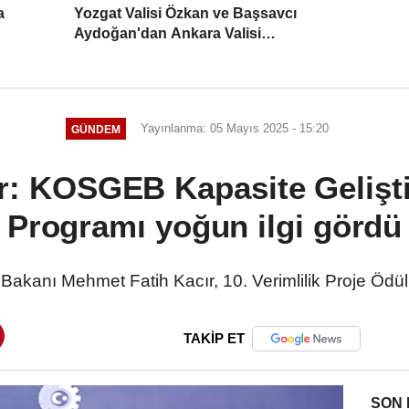
a
Yozgat Valisi Özkan ve Başsavcı
Aydoğan'dan Ankara Valisi
Canbolat'a ziyaret
Yayınlanma: 05 Mayıs 2025 - 15:20
GÜNDEM
r: KOSGEB Kapasite Gelişt
Programı yoğun ilgi gördü
Bakanı Mehmet Fatih Kacır, 10. Verimlilik Proje Ödülle
TAKİP ET
SON