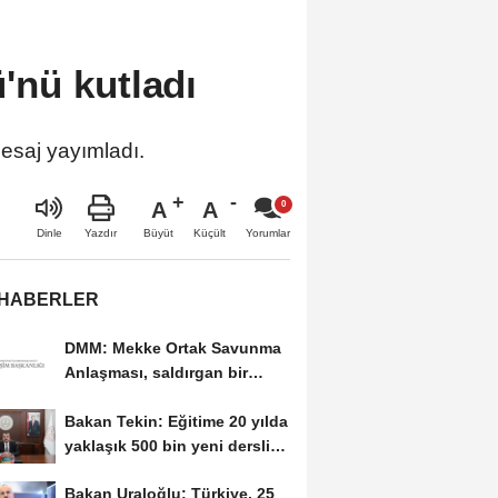
nü kutladı
esaj yayımladı.
A
A
Büyüt
Küçült
Dinle
Yazdır
Yorumlar
 HABERLER
DMM: Mekke Ortak Savunma
Anlaşması, saldırgan bir
askeri blok değil
Bakan Tekin: Eğitime 20 yılda
yaklaşık 500 bin yeni derslik
kazandırıldı
Bakan Uraloğlu: Türkiye, 25