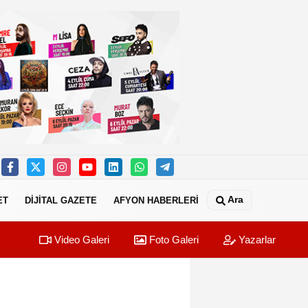
Ara
ET
DİJİTAL GAZETE
AFYON HABERLERİ
Video Galeri
Foto Galeri
Yazarlar