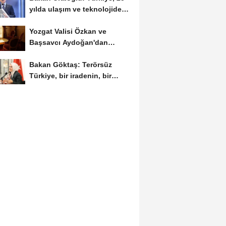
yılda ulaşım ve teknolojide
kendi hikayesini...
Yozgat Valisi Özkan ve
Başsavcı Aydoğan'dan
Ankara Valisi Canbolat'a...
Bakan Göktaş: Terörsüz
Türkiye, bir iradenin, bir
kararlılığın...