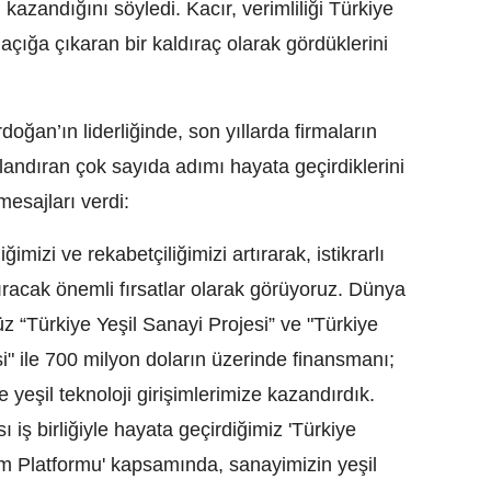
azandığını söyledi. Kacır, verimliliği Türkiye
açığa çıkaran bir kaldıraç olarak gördüklerini
an’ın liderliğinde, son yıllarda firmaların
landıran çok sayıda adımı hayata geçirdiklerini
esajları verdi:
ğimizi ve rekabetçiliğimizi artırarak, istikrarlı
acak önemli fırsatlar olarak görüyoruz. Dünya
z “Türkiye Yeşil Sanayi Projesi” ve "Türkiye
i" ile 700 milyon doların üzerinde finansmanı;
 yeşil teknoloji girişimlerimize kazandırdık.
iş birliğiyle hayata geçirdiğimiz 'Türkiye
m Platformu' kapsamında, sanayimizin yeşil