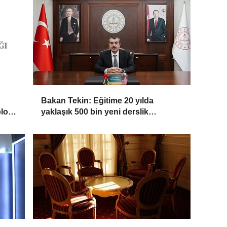
Bakan Tekin: Eğitime 20 yılda
blok
yaklaşık 500 bin yeni derslik
kazandırıldı