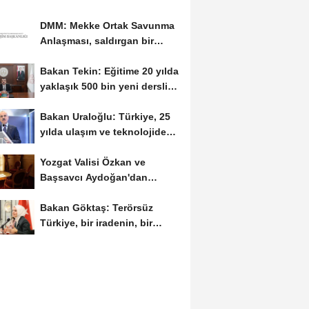
DMM: Mekke Ortak Savunma
Anlaşması, saldırgan bir
askeri blok değil
Bakan Tekin: Eğitime 20 yılda
yaklaşık 500 bin yeni derslik
kazandırıldı
Bakan Uraloğlu: Türkiye, 25
yılda ulaşım ve teknolojide
kendi hikayesini...
Yozgat Valisi Özkan ve
Başsavcı Aydoğan'dan
Ankara Valisi Canbolat'a...
Bakan Göktaş: Terörsüz
Türkiye, bir iradenin, bir
kararlılığın...