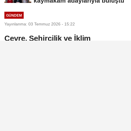
kaymakam adaylarıyla buluştu
GÜNDEM
Yayınlanma: 03 Temmuz 2026 - 15:22
Çevre, Şehircilik ve İklim
Değişikliği Bakanı Kurum,"Ev
Sahibi Türkiye" açılışında konuştu
Adıyaman, 3 Temmuz (Hibya) - Çevre,
Şehircilik ve İklim Değişikliği Bakanı Murat
Kurum, “Ev Sahibi Türkiye” Projesi
kapsamında düzenlenen Adıyaman Merkez
Konut Belirleme Kura Töreni ve Kent
Meydanı açılışında yaptığı konuştu.