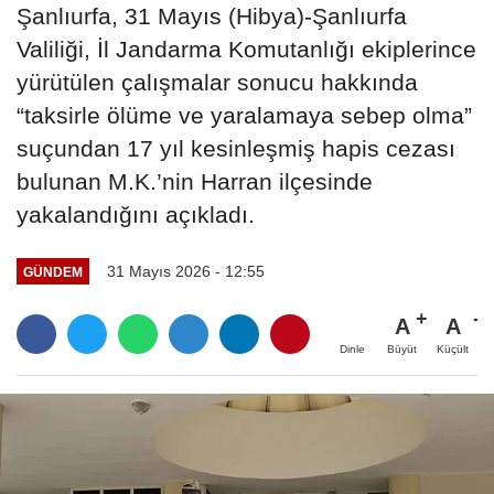
Şanlıurfa, 31 Mayıs (Hibya)-Şanlıurfa
Valiliği, İl Jandarma Komutanlığı ekiplerince
yürütülen çalışmalar sonucu hakkında
“taksirle ölüme ve yaralamaya sebep olma”
suçundan 17 yıl kesinleşmiş hapis cezası
bulunan M.K.’nin Harran ilçesinde
yakalandığını açıkladı.
31 Mayıs 2026 - 12:55
GÜNDEM
A
A
Büyüt
Küçült
Dinle