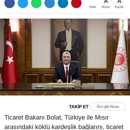
A
A
Büyüt
Küçült
Dinle
TAKİP ET
Ticaret Bakanı Bolat, Türkiye ile Mısır
arasındaki köklü kardeşlik bağlarını, ticaret