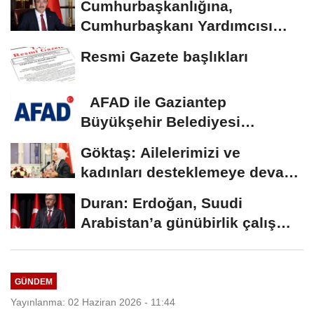
Cumhurbaşkanlığına,
Cumhurbaşkanı Yardımcısı
Yılmaz vekalet...
Resmi Gazete başlıkları
AFAD ile Gaziantep
Büyükşehir Belediyesi
arasında Deprem Müzesi...
Göktaş: Ailelerimizi ve
kadınları desteklemeye devam
edeceğiz
Duran: Erdoğan, Suudi
Arabistan’a günübirlik çalışma
ziyareti...
GÜNDEM
Yayınlanma: 02 Haziran 2026 - 11:44