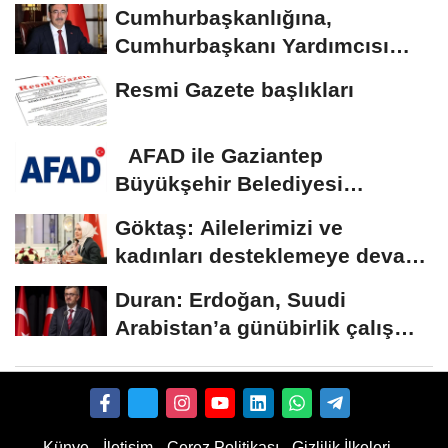
Cumhurbaşkanlığına,
Cumhurbaşkanı Yardımcısı
Yılmaz vekalet...
Resmi Gazete başlıkları
AFAD ile Gaziantep
Büyükşehir Belediyesi
arasında Deprem Müzesi...
Göktaş: Ailelerimizi ve
kadınları desteklemeye devam
edeceğiz
Duran: Erdoğan, Suudi
Arabistan’a günübirlik çalışma
ziyareti...
Künye
İletişim
Çerez Politikası
Gizlilik İlkeleri