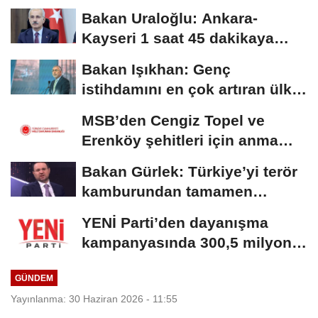
Bakan Uraloğlu: Ankara-
Kayseri 1 saat 45 dakikaya
inecek
Bakan Işıkhan: Genç
istihdamını en çok artıran ülke
konumundayız
MSB’den Cengiz Topel ve
Erenköy şehitleri için anma
mesajı
Bakan Gürlek: Türkiye’yi terör
kamburundan tamamen
kurtaracak adımları...
YENİ Parti’den dayanışma
kampanyasında 300,5 milyon
TL’lik bağış
GÜNDEM
Yayınlanma: 30 Haziran 2026 - 11:55