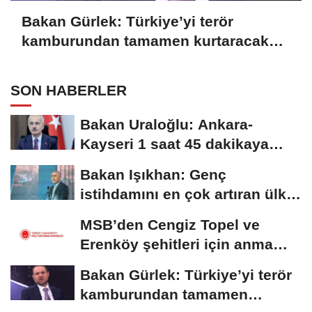
Bakan Gürlek: Türkiye’yi terör
kamburundan tamamen kurtaracak
adımları atacağız
SON HABERLER
Bakan Uraloğlu: Ankara-
Kayseri 1 saat 45 dakikaya
inecek
Bakan Işıkhan: Genç
istihdamını en çok artıran ülke
konumundayız
MSB’den Cengiz Topel ve
Erenköy şehitleri için anma
mesajı
Bakan Gürlek: Türkiye’yi terör
kamburundan tamamen