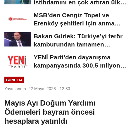
istihdamını en çok artıran ülke
konumundayız
MSB’den Cengiz Topel ve
Erenköy şehitleri için anma
mesajı
Bakan Gürlek: Türkiye’yi terör
kamburundan tamamen
kurtaracak adımları...
YENİ Parti’den dayanışma
kampanyasında 300,5 milyon
TL’lik bağış
GÜNDEM
Yayınlanma: 22 Mayıs 2026 - 12:33
Mayıs Ayı Doğum Yardımı
Ödemeleri bayram öncesi
hesaplara yatırıldı