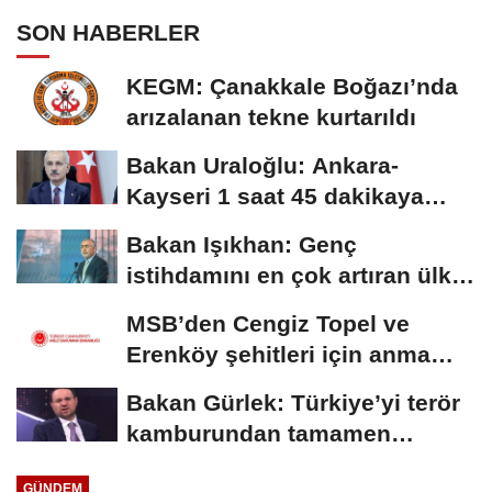
SON HABERLER
KEGM: Çanakkale Boğazı’nda
arızalanan tekne kurtarıldı
Bakan Uraloğlu: Ankara-
Kayseri 1 saat 45 dakikaya
inecek
Bakan Işıkhan: Genç
istihdamını en çok artıran ülke
konumundayız
MSB’den Cengiz Topel ve
Erenköy şehitleri için anma
mesajı
Bakan Gürlek: Türkiye’yi terör
kamburundan tamamen
kurtaracak adımları...
GÜNDEM