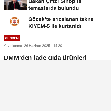
Bakan Çiftci Sinop’ta
temaslarda bulundu
Göcek’te arızalanan tekne
KIYEM-5 ile kurtarıldı
GÜNDEM
Yayınlanma: 26 Haziran 2025 - 15:20
DMM'den iade gıda ürünleri
iddialarına yalanlama
Cumhurbaşkanlığı İletişim Başkanlığı
Dezenformasyonla Mücadele Merkezi
(DMM), Türkiye’den Avrupa’ya ihraç edilen
ancak çeşitli nedenlerle geri dönen ve halk
sağlığı açısından tehlike arz eden gıda