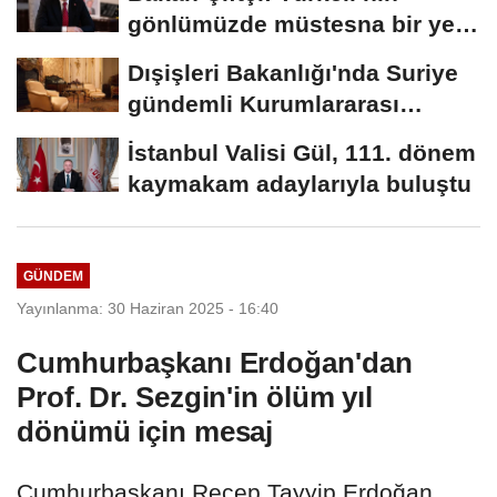
gönlümüzde müstesna bir yeri
var
Dışişleri Bakanlığı'nda Suriye
gündemli Kurumlararası
Eşgüdüm...
İstanbul Valisi Gül, 111. dönem
kaymakam adaylarıyla buluştu
GÜNDEM
Yayınlanma: 30 Haziran 2025 - 16:40
Cumhurbaşkanı Erdoğan'dan
Prof. Dr. Sezgin'in ölüm yıl
dönümü için mesaj
Cumhurbaşkanı Recep Tayyip Erdoğan,