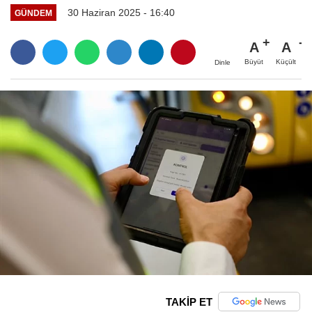
30 Haziran 2025 - 16:40
GÜNDEM
A
A
Büyüt
Küçült
Dinle
TAKİP ET