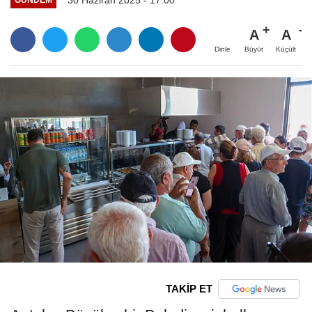
A
A
Büyüt
Küçült
Dinle
TAKİP ET