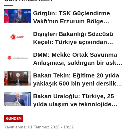
Görgün: TSK Güçlendirme
Vakfı'nın Erzurum Bölge
Temsilciliği hizmete...
Dışişleri Bakanlığı Sözcüsü
Keçeli: Türkiye açısından
hukuki...
DMM: Mekke Ortak Savunma
Anlaşması, saldırgan bir askeri
blok değil
Bakan Tekin: Eğitime 20 yılda
yaklaşık 500 bin yeni derslik
kazandırıldı
Bakan Uraloğlu: Türkiye, 25
yılda ulaşım ve teknolojide
kendi hikayesini...
GÜNDEM
Yayınlanma: 01 Temmuz 2026 - 18:22