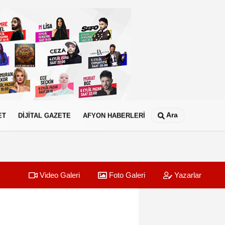
Ara
ET
DİJİTAL GAZETE
AFYON HABERLERİ
Video Galeri
Foto Galeri
Yazarlar