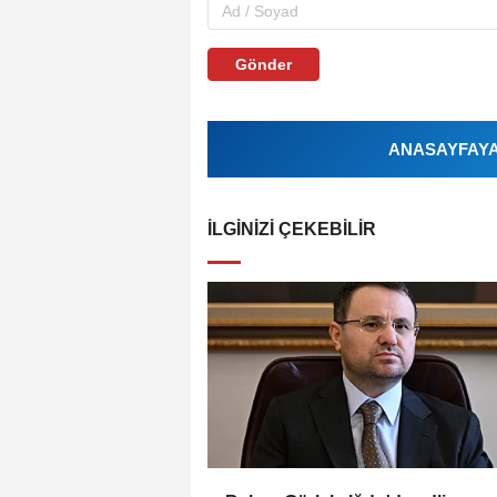
Gönder
ANASAYFAYA 
İLGINIZI ÇEKEBILIR