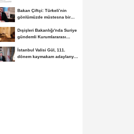
Bakan Çiftçi: Türkeli’nin
gönlümüzde müstesna bir
yeri var
Dışişleri Bakanlığı'nda Suriye
gündemli Kurumlararası
Eşgüdüm...
İstanbul Valisi Gül, 111.
dönem kaymakam adaylarıyla
buluştu