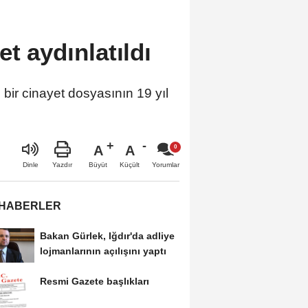
et aydınlatıldı
 bir cinayet dosyasının 19 yıl
A
A
Büyüt
Küçült
Dinle
Yazdır
Yorumlar
 HABERLER
Bakan Gürlek, Iğdır'da adliye
lojmanlarının açılışını yaptı
Resmi Gazete başlıkları