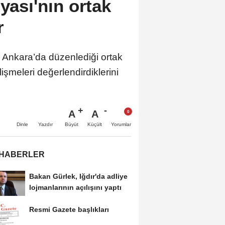
yası'nın ortak
r
e Ankara’da düzenlediği ortak
lişmeleri değerlendirdiklerini
A
A
Büyüt
Küçült
Dinle
Yazdır
Yorumlar
 HABERLER
Bakan Gürlek, Iğdır'da adliye
lojmanlarının açılışını yaptı
Resmi Gazete başlıkları