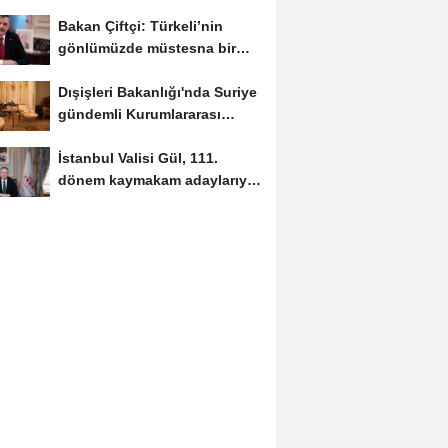
Bakan Çiftçi: Türkeli’nin
gönlümüzde müstesna bir
yeri var
Dışişleri Bakanlığı'nda Suriye
gündemli Kurumlararası
Eşgüdüm...
İstanbul Valisi Gül, 111.
dönem kaymakam adaylarıyla
buluştu