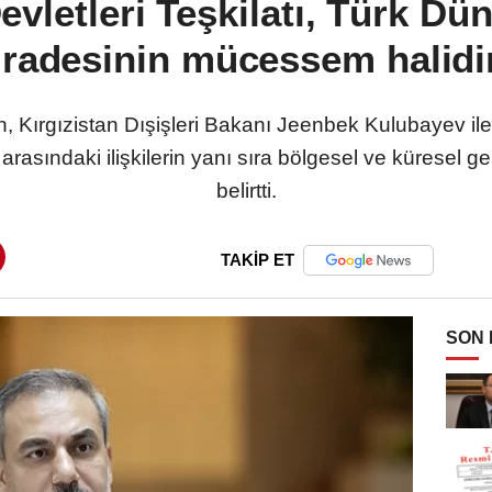
evletleri Teşkilatı, Türk Dün
iradesinin mücessem halidi
, Kırgızistan Dışişleri Bakanı Jeenbek Kulubayev il
 arasındaki ilişkilerin yanı sıra bölgesel ve küresel ge
belirtti.
TAKİP ET
SON