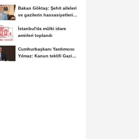
Bakan Göktaş: Şehit aileleri
ve gazilerin hassasiyetleri
kanun teklifinde...
İstanbul'da mülki idare
amirleri toplandı
Cumhurbaşkanı Yardımcısı
Yılmaz: Kanun teklifi Gazi
Meclis'e sunuldu