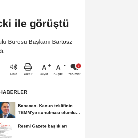
ki ile görüştü
rulu Bürosu Başkanı Bartosz
i.
A
A
Büyüt
Küçült
Dinle
Yazdır
Yorumlar
 HABERLER
Babacan: Kanun teklifinin
TBMM'ye sunulması olumlu
bir aşama
Resmi Gazete başlıkları