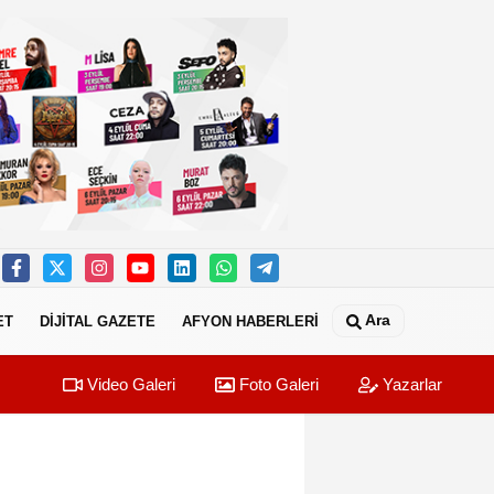
Ara
ET
DİJİTAL GAZETE
AFYON HABERLERİ
Video Galeri
Foto Galeri
Yazarlar