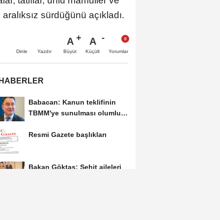
, tatlılar, unlu mamuller ve
 aralıksız sürdüğünü açıkladı.
A
A
Büyüt
Küçült
Dinle
Yazdır
Yorumlar
 HABERLER
Babacan: Kanun teklifinin
TBMM'ye sunulması olumlu
bir aşama
Resmi Gazete başlıkları
Bakan Göktaş: Şehit aileleri
ve gazilerin hassasiyetleri
kanun teklifinde...
İstanbul'da mülki idare
amirleri toplandı