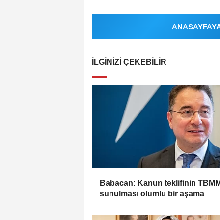
ANASAYFAYA 
İLGINIZI ÇEKEBILIR
Babacan: Kanun teklifinin TBM
sunulması olumlu bir aşama