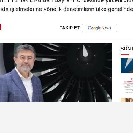
im Yumaklı, Kurban Bayramı öncesinde şekerli gıdalar
da işletmelerine yönelik denetimlerin ülke genelinde
TAKİP ET
SON