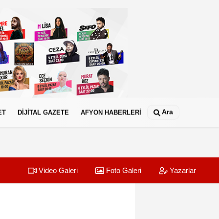
Ara
ET
DİJİTAL GAZETE
AFYON HABERLERİ
Video Galeri
Foto Galeri
Yazarlar