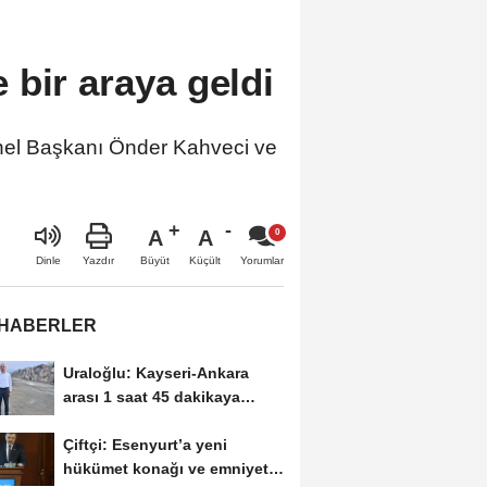
bir araya geldi
nel Başkanı Önder Kahveci ve
A
A
Büyüt
Küçült
Dinle
Yazdır
Yorumlar
 HABERLER
Uraloğlu: Kayseri-Ankara
arası 1 saat 45 dakikaya
inecek
Çiftçi: Esenyurt’a yeni
hükümet konağı ve emniyet