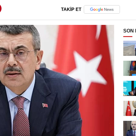
TAKİP ET
SON