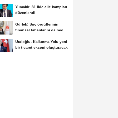
müdürlüğü...
Yumaklı: 81 ilde aile kampları
düzenlendi
Gürlek: Suç örgütlerinin
finansal tabanlarını da hedef
alacağız
Uraloğlu: Kalkınma Yolu yeni
bir ticaret ekseni oluşturacak