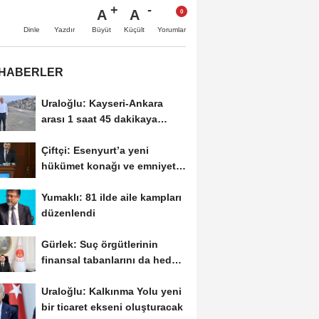
A
A
Büyüt
Küçült
Dinle
Yazdır
Yorumlar
 HABERLER
Uraloğlu: Kayseri-Ankara
arası 1 saat 45 dakikaya
inecek
Çiftçi: Esenyurt’a yeni
hükümet konağı ve emniyet
müdürlüğü...
Yumaklı: 81 ilde aile kampları
düzenlendi
Gürlek: Suç örgütlerinin
finansal tabanlarını da hedef
alacağız
Uraloğlu: Kalkınma Yolu yeni
bir ticaret ekseni oluşturacak