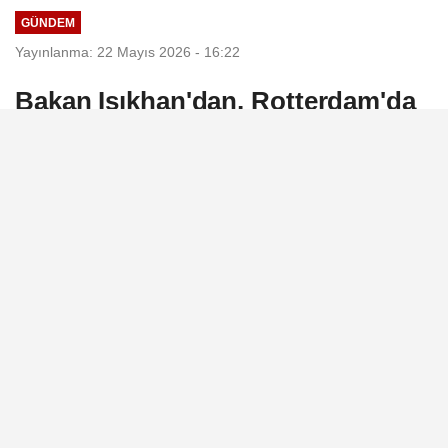
ve...
GÜNDEM
Yayınlanma: 22 Mayıs 2026 - 16:22
Bakan Işıkhan'dan, Rotterdam'da
Başkonsolosluk ziyareti
Rotterdam, 22 Mayıs(Hibya)-Çalışma ve
Sosyal Güvenlik Bakanı Vedat Işıkhan,
Rotterdam Başkonsolosluğu’nu ziyaret etti.
22 Mayıs 2026 - 16:22
GÜNDEM
A
A
Büyüt
Küçült
Dinle