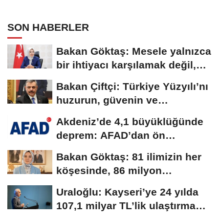
beraberiz
SON HABERLER
Bakan Göktaş: Mesele yalnızca
bir ihtiyacı karşılamak değil,
bir...
Bakan Çiftçi: Türkiye Yüzyılı’nı
huzurun, güvenin ve
istikrarın...
Akdeniz’de 4,1 büyüklüğünde
deprem: AFAD’dan ön
değerlendirme...
Bakan Göktaş: 81 ilimizin her
köşesinde, 86 milyon
vatandaşımızla...
Uraloğlu: Kayseri’ye 24 yılda
107,1 milyar TL’lik ulaştırma