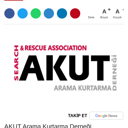
A
A
Büyüt
Küçült
Dinle
TAKİP ET
AKUT Arama Kurtarma Derneği,