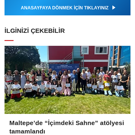
ANASAYFAYA DÖNMEK İÇİN TIKLAYINIZ
İLGINIZI ÇEKEBILIR
Maltepe’de “İçimdeki Sahne” atölyesi
tamamlandı