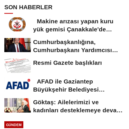
SON HABERLER
Makine arızası yapan kuru
yük gemisi Çanakkale'de
güvenli bölgeye...
Cumhurbaşkanlığına,
Cumhurbaşkanı Yardımcısı
Yılmaz vekalet...
Resmi Gazete başlıkları
AFAD ile Gaziantep
Büyükşehir Belediyesi
arasında Deprem Müzesi...
Göktaş: Ailelerimizi ve
kadınları desteklemeye devam
edeceğiz
GÜNDEM