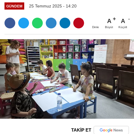
25 Temmuz 2025 - 14:20
GÜNDEM
A
A
Büyüt
Küçült
Dinle
TAKİP ET