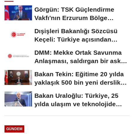
Görgün: TSK Güçlendirme
Vakfı'nın Erzurum Bölge
Temsilciliği hizmete...
Dışişleri Bakanlığı Sözcüsü
Keçeli: Türkiye açısından
hukuki...
DMM: Mekke Ortak Savunma
Anlaşması, saldırgan bir askeri
blok değil
Bakan Tekin: Eğitime 20 yılda
yaklaşık 500 bin yeni derslik
kazandırıldı
Bakan Uraloğlu: Türkiye, 25
yılda ulaşım ve teknolojide
kendi hikayesini...
GÜNDEM