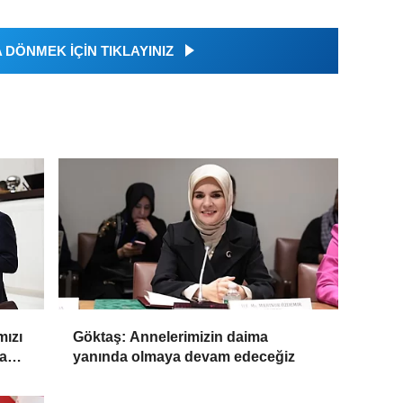
DÖNMEK İÇİN TIKLAYINIZ
mızı
Göktaş: Annelerimizin daima
vam
yanında olmaya devam edeceğiz