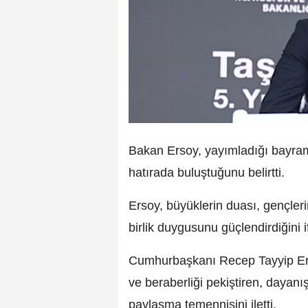
Bakan Ersoy, yayımladığı bayra
hatırada buluştuğunu belirtti.
Ersoy, büyüklerin duası, gençler
birlik duygusunu güçlendirdiğini if
Cumhurbaşkanı Recep Tayyip Erdoğ
ve beraberliği pekiştiren, dayan
paylaşma temennisini iletti.