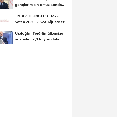
gençlerimizin omuzlarında
yükselecek
MSB: TEKNOFEST Mavi
Vatan 2026, 20-23 Ağustos'ta
Gölcük'te düzenlenecek
Uraloğlu: Terörün ülkemize
yüklediği 2,3 trilyon dolarlık
bedeli...