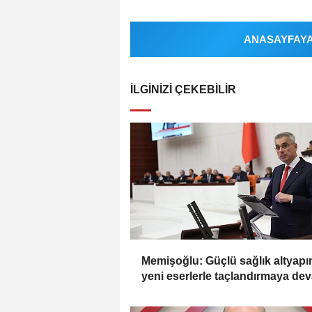
ANASAYFAYA 
İLGINIZI ÇEKEBILIR
Memişoğlu: Güçlü sağlık altyapı
yeni eserlerle taçlandırmaya de
ediyoruz