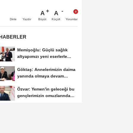
A
A
Büyüt
Küçült
Dinle
Yazdır
Yorumlar
 HABERLER
Memişoğlu: Güçlü sağlık
altyapımızı yeni eserlerle
taçlandırmaya...
Göktaş: Annelerimizin daima
yanında olmaya devam
edeceğiz
Özvar: Yemen'in geleceği bu
gençlerimizin omuzlarında
yükselecek
MSB: TEKNOFEST Mavi
Vatan 2026, 20-23 Ağustos'ta
Gölcük'te düzenlenecek
Uraloğlu: Terörün ülkemize