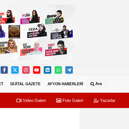
Ara
ET
DİJİTAL GAZETE
AFYON HABERLERİ
Video Galeri
Foto Galeri
Yazarlar