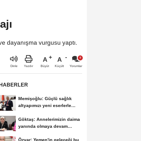
ajı
 ve dayanışma vurgusu yaptı.
A
A
Büyüt
Küçült
Dinle
Yazdır
Yorumlar
 HABERLER
Memişoğlu: Güçlü sağlık
altyapımızı yeni eserlerle
taçlandırmaya...
Göktaş: Annelerimizin daima
yanında olmaya devam
edeceğiz
Özvar: Yemen'in geleceği bu