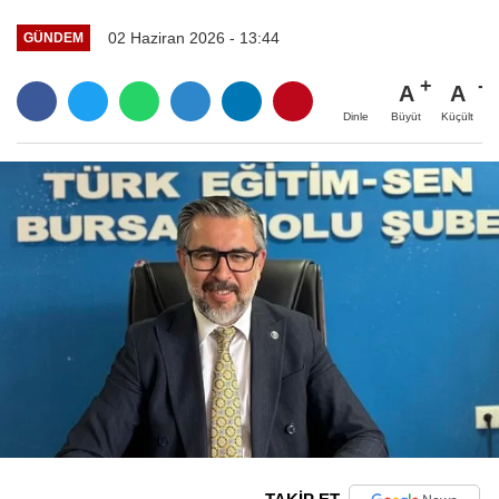
02 Haziran 2026 - 13:44
GÜNDEM
A
A
Büyüt
Küçült
Dinle