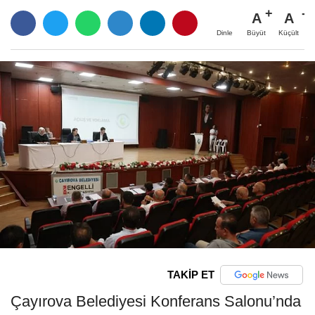
A
A
Büyüt
Küçült
Dinle
TAKİP ET
Çayırova Belediyesi Konferans Salonu’nda