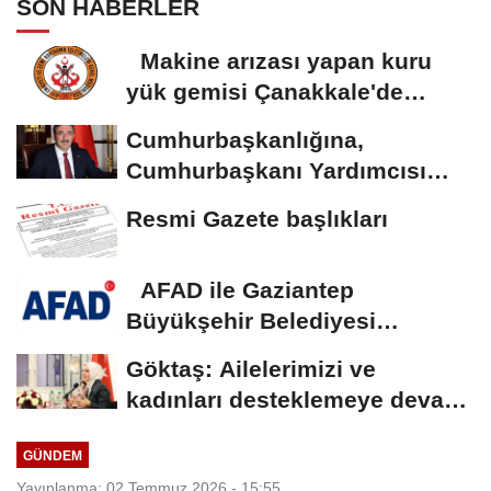
SON HABERLER
Makine arızası yapan kuru
yük gemisi Çanakkale'de
güvenli bölgeye...
Cumhurbaşkanlığına,
Cumhurbaşkanı Yardımcısı
Yılmaz vekalet...
Resmi Gazete başlıkları
AFAD ile Gaziantep
Büyükşehir Belediyesi
arasında Deprem Müzesi...
Göktaş: Ailelerimizi ve
kadınları desteklemeye devam
edeceğiz
GÜNDEM
Yayınlanma: 02 Temmuz 2026 - 15:55