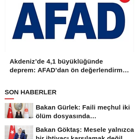
Akdeniz’de 4,1 büyüklüğünde
deprem: AFAD’dan ön değerlendirme
raporu
SON HABERLER
Bakan Gürlek: Faili meçhul iki
ölüm dosyasında
soruşturmalar derinleştirildi
Bakan Göktaş: Mesele yalnızca
bir ihtiyacı karşılamak değil,