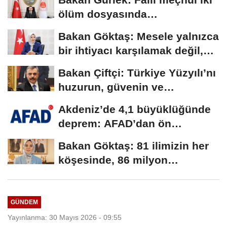
ölüm dosyasında
soruşturmalar derinleştirildi
Bakan Göktaş: Mesele yalnızca
bir ihtiyacı karşılamak değil,
bir...
Bakan Çiftçi: Türkiye Yüzyılı’nı
huzurun, güvenin ve
istikrarın...
Akdeniz’de 4,1 büyüklüğünde
deprem: AFAD’dan ön
değerlendirme...
Bakan Göktaş: 81 ilimizin her
köşesinde, 86 milyon
vatandaşımızla...
GÜNDEM
Yayınlanma: 30 Mayıs 2026 - 09:55