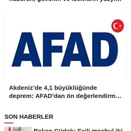
yapacağız
Akdeniz’de 4,1 büyüklüğünde
deprem: AFAD’dan ön değerlendirme
raporu
SON HABERLER
Bakan Gürlek: Faili meçhul iki