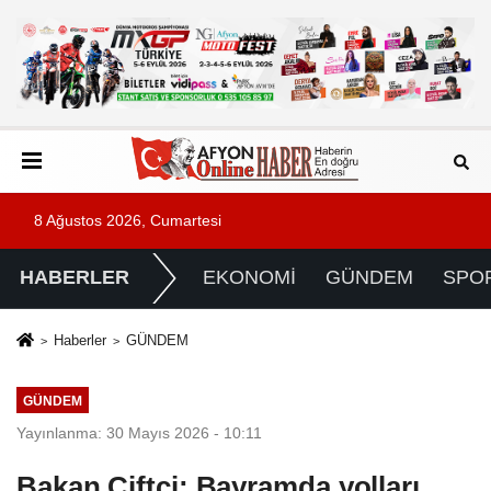
8 Ağustos 2026, Cumartesi
HABERLER
EKONOMİ
GÜNDEM
SPO
Haberler
GÜNDEM
GÜNDEM
Yayınlanma: 30 Mayıs 2026 - 10:11
Bakan Çiftçi: Bayramda yolları