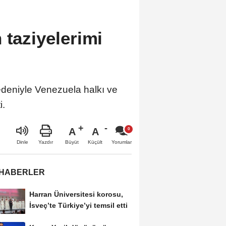
 taziyelerimi
deniyle Venezuela halkı ve
i.
A
A
Büyüt
Küçült
Dinle
Yazdır
Yorumlar
 HABERLER
Harran Üniversitesi korosu,
İsveç’te Türkiye’yi temsil etti