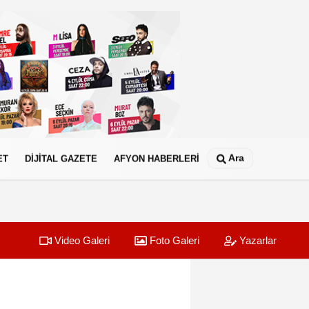
Ara
ET
DİJİTAL GAZETE
AFYON HABERLERİ
Video Galeri
Foto Galeri
Yazarlar