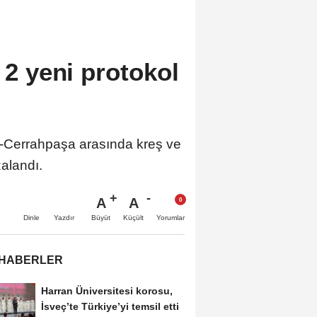
 2 yeni protokol
esi-Cerrahpaşa arasında kreş ve
zalandı.
A
A
Büyüt
Küçült
Dinle
Yazdır
Yorumlar
 HABERLER
Harran Üniversitesi korosu,
İsveç’te Türkiye’yi temsil etti