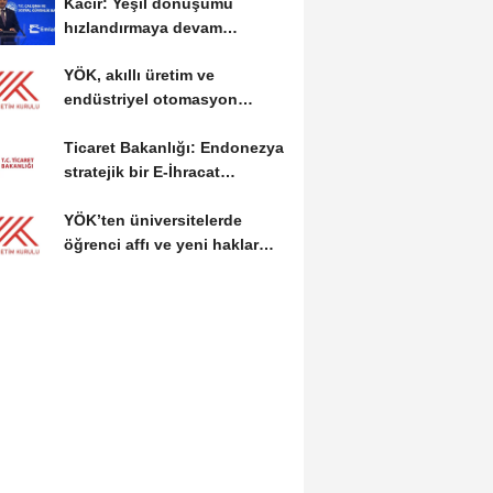
Kacır: Yeşil dönüşümü
hızlandırmaya devam
edeceğiz
YÖK, akıllı üretim ve
endüstriyel otomasyon
alanında yeni ön lisans...
Ticaret Bakanlığı: Endonezya
stratejik bir E-İhracat
destinasyonu
YÖK’ten üniversitelerde
öğrenci affı ve yeni haklar
getiren düzenleme