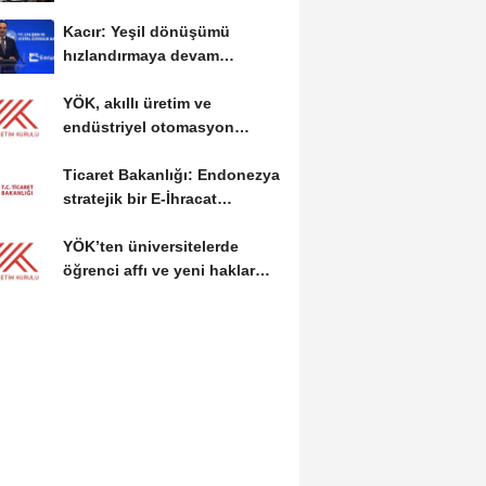
Kacır: Yeşil dönüşümü
hızlandırmaya devam
edeceğiz
YÖK, akıllı üretim ve
endüstriyel otomasyon
alanında yeni ön lisans...
Ticaret Bakanlığı: Endonezya
stratejik bir E-İhracat
destinasyonu
YÖK’ten üniversitelerde
öğrenci affı ve yeni haklar
getiren düzenleme