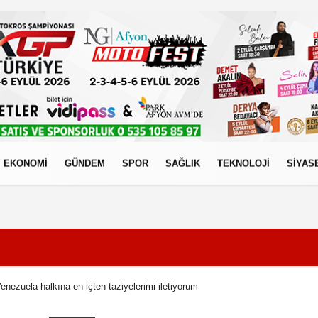
EKONOMİ
GÜNDEM
SPOR
SAĞLIK
TEKNOLOJİ
SİYAS
izlilik İlkeleri
enezuela halkına en içten taziyelerimi iletiyorum