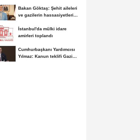
Bakan Göktaş: Şehit aileleri
ve gazilerin hassasiyetleri
kanun teklifinde...
İstanbul'da mülki idare
amirleri toplandı
Cumhurbaşkanı Yardımcısı
Yılmaz: Kanun teklifi Gazi
Meclis'e sunuldu