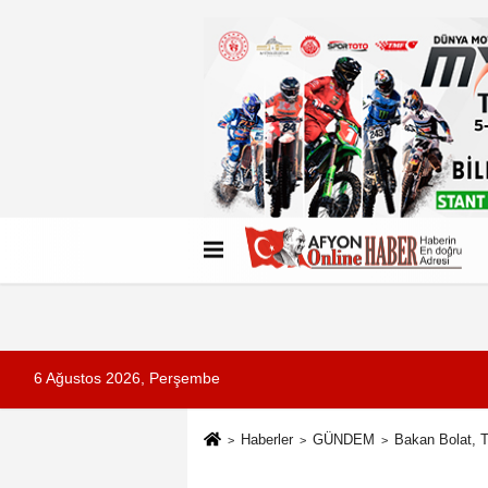
Künye
İletişim
Çerez Politikası
G
6 Ağustos 2026, Perşembe
Haberler
GÜNDEM
Bakan Bolat, T