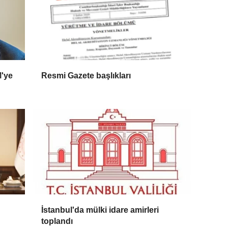
M'ye
Resmi Gazete başlıkları
İstanbul'da mülki idare amirleri
toplandı