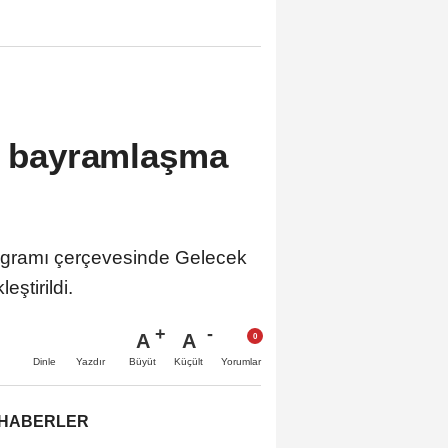
da bayramlaşma
rogramı çerçevesinde Gelecek
eştirildi.
A
A
Büyüt
Küçült
Dinle
Yazdır
Yorumlar
 HABERLER