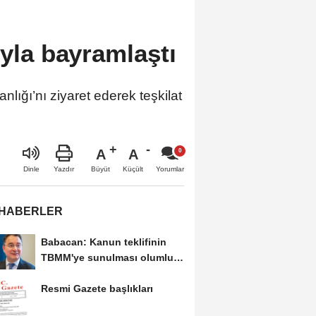
ıyla bayramlaştı
ığı’nı ziyaret ederek teşkilat
A
A
Büyüt
Küçült
Dinle
Yazdır
Yorumlar
 HABERLER
Babacan: Kanun teklifinin
TBMM'ye sunulması olumlu
bir aşama
Resmi Gazete başlıkları