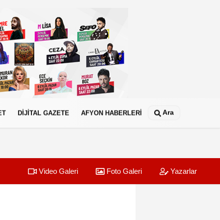
Ara
ET
DİJİTAL GAZETE
AFYON HABERLERİ
Video Galeri
Foto Galeri
Yazarlar