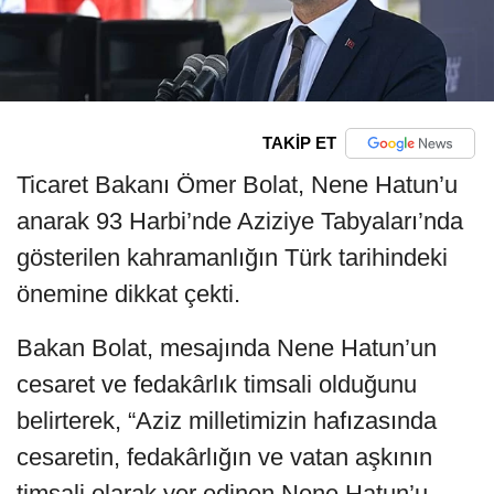
TAKİP ET
Ticaret Bakanı Ömer Bolat, Nene Hatun’u
anarak 93 Harbi’nde Aziziye Tabyaları’nda
gösterilen kahramanlığın Türk tarihindeki
önemine dikkat çekti.
Bakan Bolat, mesajında Nene Hatun’un
cesaret ve fedakârlık timsali olduğunu
belirterek, “Aziz milletimizin hafızasında
cesaretin, fedakârlığın ve vatan aşkının
timsali olarak yer edinen Nene Hatun’u