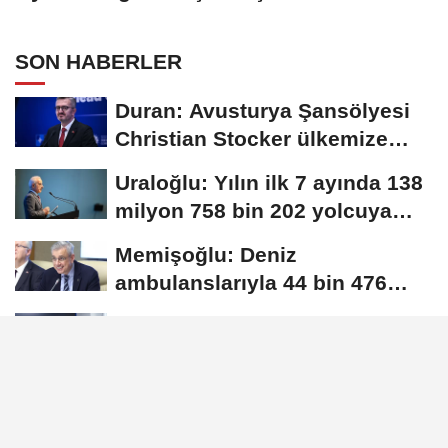
SON HABERLER
Duran: Avusturya Şansölyesi
Christian Stocker ülkemize
ziyaret gerçekleştirecektir
Uraloğlu: Yılın ilk 7 ayında 138
milyon 758 bin 202 yolcuya
hizmet...
Memişoğlu: Deniz
ambulanslarıyla 44 bin 476
hastanın nakli gerçekleştirildi
DEVA Partili Sudan’dan kadın
yoksulluğuna ilişkin açıklama
Bakan Göktaş: İlk çocuğunu
dünyaya getiren çiftin 12 aylık