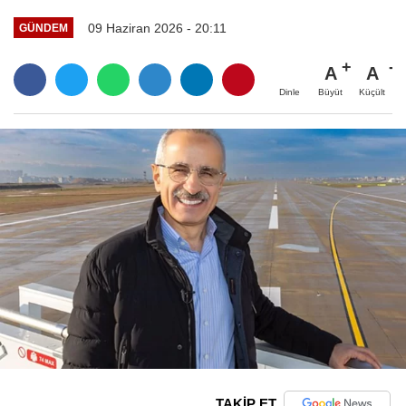
09 Haziran 2026 - 20:11
GÜNDEM
A
A
Büyüt
Küçült
Dinle
TAKİP ET