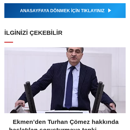
ANASAYFAYA DÖNMEK İÇİN TIKLAYINIZ
İLGINIZI ÇEKEBILIR
Ekmen’den Turhan Çömez hakkında
başlatılan soruşturmaya tepki