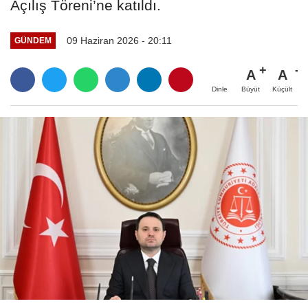
Açılış Töreni’ne katıldı.
09 Haziran 2026 - 20:11
GÜNDEM
A
A
Büyüt
Küçült
Dinle