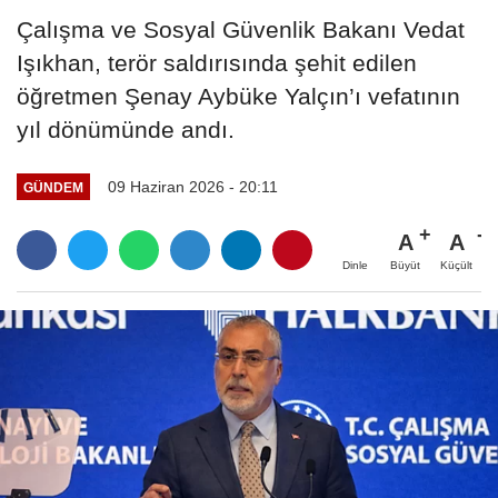
Çalışma ve Sosyal Güvenlik Bakanı Vedat
Işıkhan, terör saldırısında şehit edilen
öğretmen Şenay Aybüke Yalçın’ı vefatının
yıl dönümünde andı.
09 Haziran 2026 - 20:11
GÜNDEM
A
A
Büyüt
Küçült
Dinle