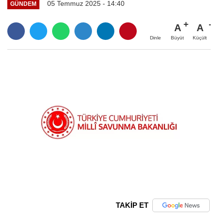
05 Temmuz 2025 - 14:40
GÜNDEM
A
A
Büyüt
Küçült
Dinle
TAKİP ET