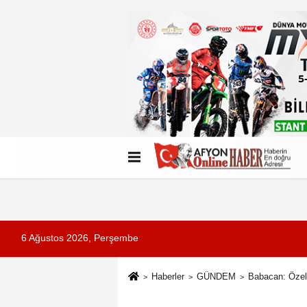
Künye
İletişim
Çerez Politikası
G
6 Ağustos 2026, Perşembe
Haberler
GÜNDEM
Babacan: Özel 