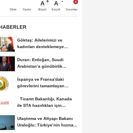
A
A
Büyüt
Küçült
Dinle
Yazdır
Yorumlar
 HABERLER
Göktaş: Ailelerimizi ve
kadınları desteklemeye
devam edeceğiz
Duran: Erdoğan, Suudi
Arabistan’a günübirlik
çalışma ziyareti...
İspanya ve Fransa'daki
görevlerini tamamlayan
yangın söndürme uçakları...
Ticaret Bakanlığı, Kanada
ile STA hazırlıkları için
görüş...
Ulaştırma ve Altyapı Bakanı
Uraloğlu: Türkiye’nin hızına
hız...