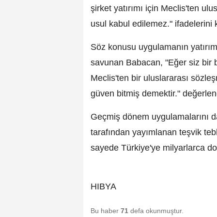
şirket yatırımı için Meclis'ten ul
usul kabul edilemez." ifadelerini 
Söz konusu uygulamanın yatırım 
savunan Babacan, "Eğer siz bir b
Meclis'ten bir uluslararası sözl
güven bitmiş demektir." değerle
Geçmiş dönem uygulamalarını da
tarafından yayımlanan teşvik tebl
sayede Türkiye'ye milyarlarca dola
HIBYA
Bu haber
71
defa okunmuştur.