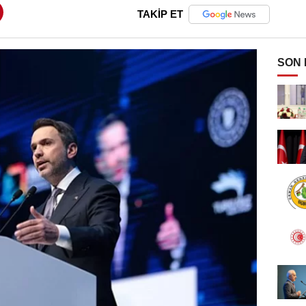
TAKİP ET
SON