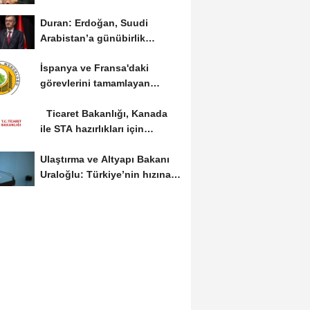
devam edeceğiz
Duran: Erdoğan, Suudi
Arabistan’a günübirlik
çalışma ziyareti...
İspanya ve Fransa'daki
görevlerini tamamlayan
yangın söndürme uçakları...
Ticaret Bakanlığı, Kanada
ile STA hazırlıkları için
görüş...
Ulaştırma ve Altyapı Bakanı
Uraloğlu: Türkiye’nin hızına
hız...