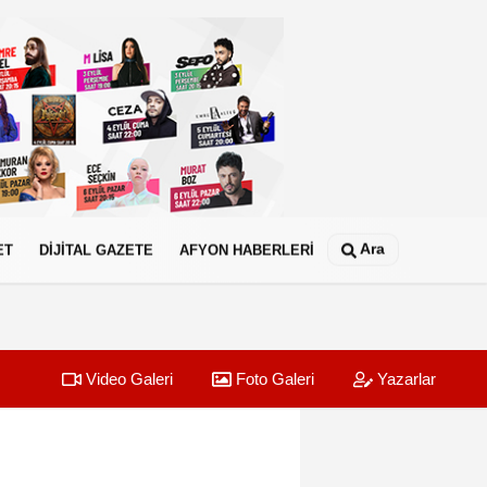
Ara
ET
DİJİTAL GAZETE
AFYON HABERLERİ
Video Galeri
Foto Galeri
Yazarlar