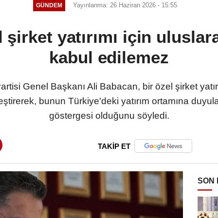
Yayınlanma: 26 Haziran 2026 - 15:55
GÜNDEM
şirket yatırımı için ulusla
kabul edilemez
tisi Genel Başkanı Ali Babacan, bir özel şirket yatırı
eştirerek, bunun Türkiye'deki yatırım ortamına duyu
göstergesi olduğunu söyledi.
TAKİP ET
SON