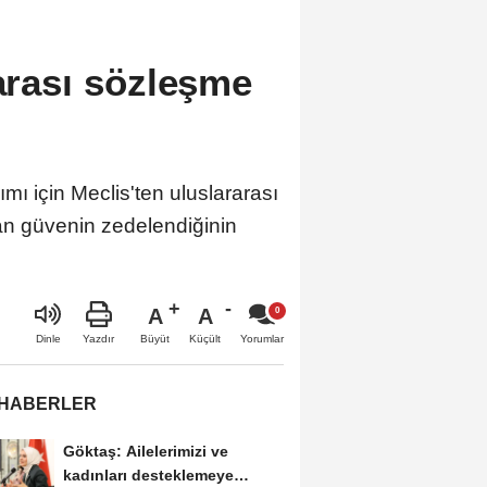
rarası sözleşme
mı için Meclis'ten uluslararası
lan güvenin zedelendiğinin
A
A
Büyüt
Küçült
Dinle
Yazdır
Yorumlar
 HABERLER
Göktaş: Ailelerimizi ve
kadınları desteklemeye