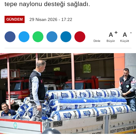
tepe naylonu desteği sağladı.
29 Nisan 2026 - 17:22
GÜNDEM
A
A
Büyüt
Küçült
Dinle