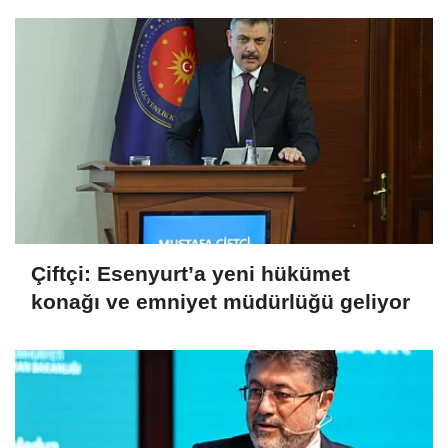
Çiftçi: Esenyurt’a yeni hükümet
konağı ve emniyet müdürlüğü geliyor