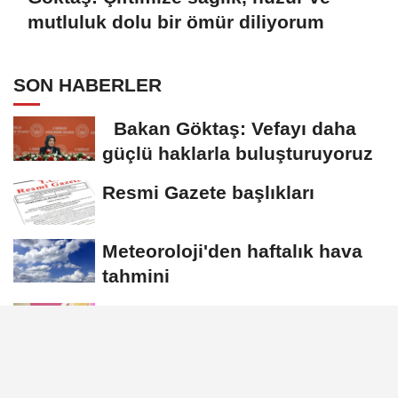
mutluluk dolu bir ömür diliyorum
SON HABERLER
Bakan Göktaş: Vefayı daha
güçlü haklarla buluşturuyoruz
Resmi Gazete başlıkları
Meteoroloji'den haftalık hava
tahmini
Göktaş: Çiftimize sağlık, huzur
ve mutluluk dolu bir ömür
diliyorum
Turan: Gelecek nesillere daha