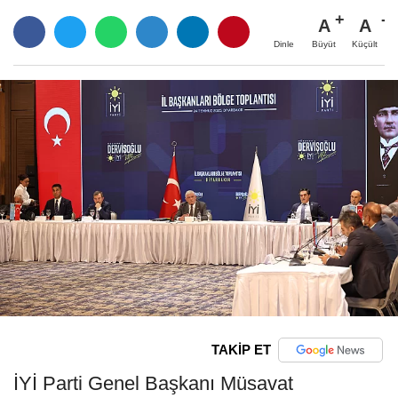
A
A
Büyüt
Küçült
Dinle
TAKİP ET
İYİ Parti Genel Başkanı Müsavat