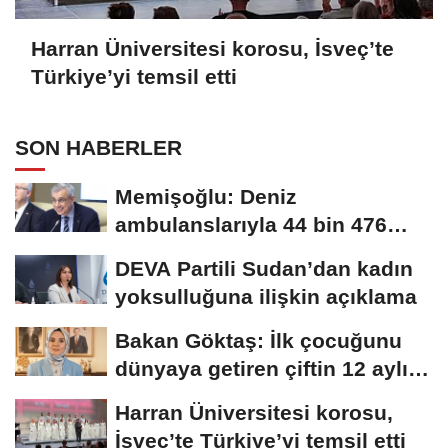
Harran Üniversitesi korosu, İsveç’te
Türkiye’yi temsil etti
SON HABERLER
Memişoğlu: Deniz
ambulanslarıyla 44 bin 476
hastanın nakli gerçekleştirildi
DEVA Partili Sudan’dan kadın
yoksulluğuna ilişkin açıklama
Bakan Göktaş: İlk çocuğunu
dünyaya getiren çiftin 12 aylık
taksitlerini...
Harran Üniversitesi korosu,
İsveç’te Türkiye’yi temsil etti