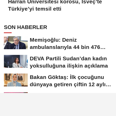
Harran Üniversitesi korosu, İsveç’te
Türkiye’yi temsil etti
SON HABERLER
Memişoğlu: Deniz
ambulanslarıyla 44 bin 476
hastanın nakli gerçekleştirildi
DEVA Partili Sudan’dan kadın
yoksulluğuna ilişkin açıklama
Bakan Göktaş: İlk çocuğunu
dünyaya getiren çiftin 12 aylık
taksitlerini...
Harran Üniversitesi korosu,
İsveç’te Türkiye’yi temsil etti
Kacır: Yeşil dönüşümü