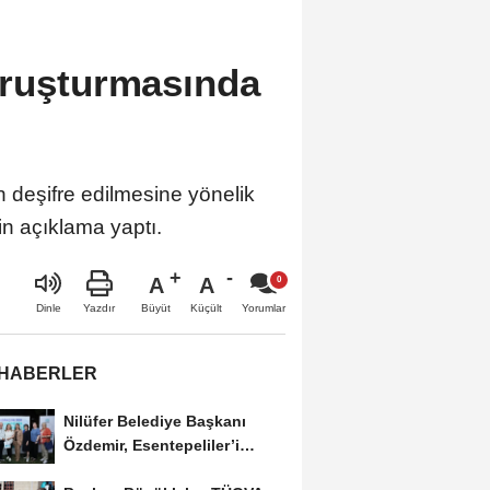
oruşturmasında
in deşifre edilmesine yönelik
in açıklama yaptı.
A
A
Büyüt
Küçült
Dinle
Yazdır
Yorumlar
 HABERLER
Nilüfer Belediye Başkanı
Özdemir, Esentepeliler’i
dinledi