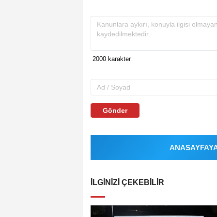
Gönder
ANASAYFAYA 
İLGINIZI ÇEKEBILIR