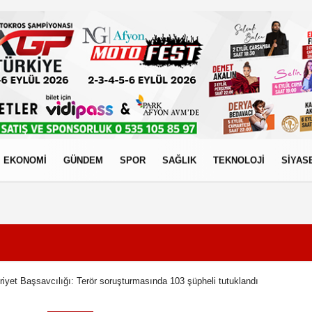
EKONOMİ
GÜNDEM
SPOR
SAĞLIK
TEKNOLOJİ
SİYAS
izlilik İlkeleri
yet Başsavcılığı: Terör soruşturmasında 103 şüpheli tutuklandı