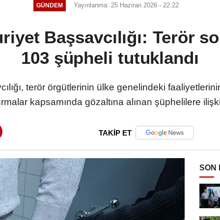
Yayınlanma: 25 Haziran 2026 - 22:22
GÜNDEM
iyet Başsavcılığı: Terör s
103 şüpheli tutuklandı
ğı, terör örgütlerinin ülke genelindeki faaliyetlerin
rmalar kapsamında gözaltına alınan şüphelilere ilişk
TAKİP ET
SON