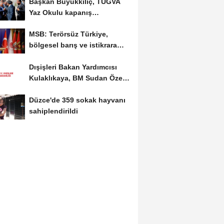
Başkan Büyükkılıç, TÜGVA
Yaz Okulu kapanış
programına katıldı
MSB: Terörsüz Türkiye,
bölgesel barış ve istikrara
katkı sağlayacak...
Dışişleri Bakan Yardımcısı
Kulaklıkaya, BM Sudan Özel
Temsilcisi...
Düzce'de 359 sokak hayvanı
sahiplendirildi