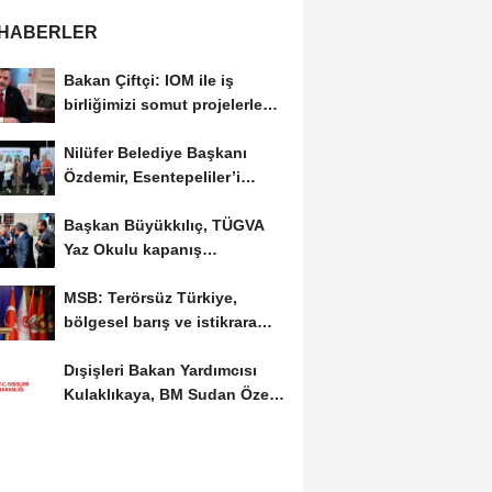
 HABERLER
Bakan Çiftçi: IOM ile iş
birliğimizi somut projelerle
ileriye taşıyacağız
Nilüfer Belediye Başkanı
Özdemir, Esentepeliler’i
dinledi
Başkan Büyükkılıç, TÜGVA
Yaz Okulu kapanış
programına katıldı
MSB: Terörsüz Türkiye,
bölgesel barış ve istikrara
katkı sağlayacak...
Dışişleri Bakan Yardımcısı
Kulaklıkaya, BM Sudan Özel
Temsilcisi...