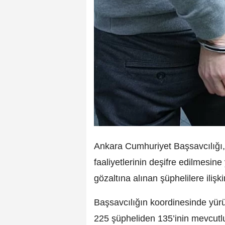
Ankara Cumhuriyet Başsavcılığı, 
faaliyetlerinin deşifre edilmesi
gözaltına alınan şüphelilere ilişk
Başsavcılığın koordinesinde yür
225 şüpheliden 135’inin mevcutlu o