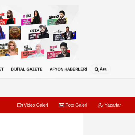
Ara
ET
DİJİTAL GAZETE
AFYON HABERLERİ
Video Galeri
Foto Galeri
Yazarlar