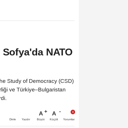
n Sofya'da NATO
r the Study of Democracy (CSD)
rliği ve Türkiye–Bulgaristan
di.
A
A
Büyüt
Küçült
Dinle
Yazdır
Yorumlar