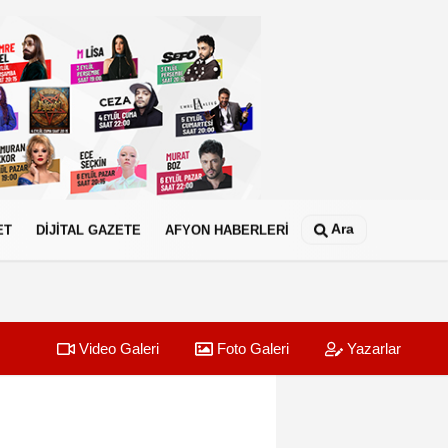
Ara
ET
DİJİTAL GAZETE
AFYON HABERLERİ
Video Galeri
Foto Galeri
Yazarlar