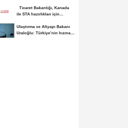
yangın söndürme uçakları...
Ticaret Bakanlığı, Kanada
ile STA hazırlıkları için
görüş...
Ulaştırma ve Altyapı Bakanı
Uraloğlu: Türkiye’nin hızına
hız...