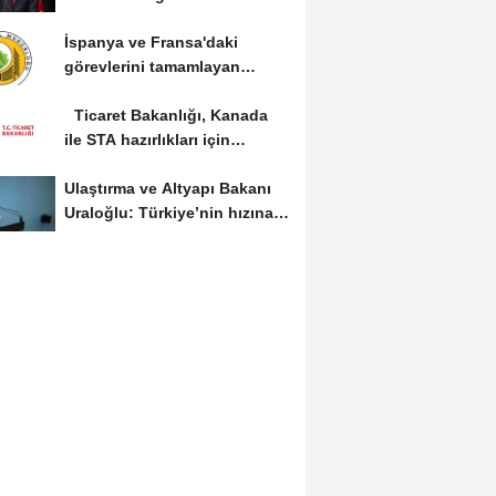
çalışma ziyareti...
İspanya ve Fransa'daki
görevlerini tamamlayan
yangın söndürme uçakları...
Ticaret Bakanlığı, Kanada
ile STA hazırlıkları için
görüş...
Ulaştırma ve Altyapı Bakanı
Uraloğlu: Türkiye’nin hızına
hız...