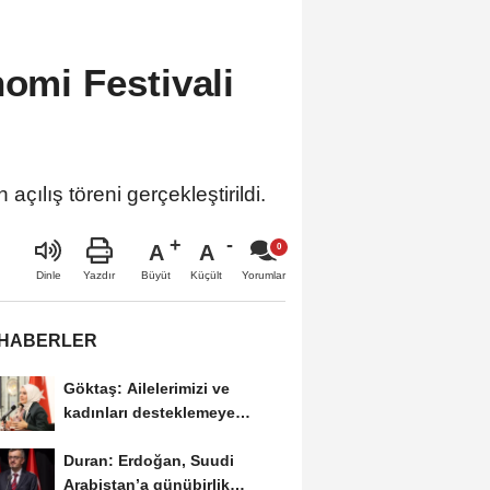
nomi Festivali
çılış töreni gerçekleştirildi.
A
A
Büyüt
Küçült
Dinle
Yazdır
Yorumlar
 HABERLER
Göktaş: Ailelerimizi ve
kadınları desteklemeye
devam edeceğiz
Duran: Erdoğan, Suudi
Arabistan’a günübirlik