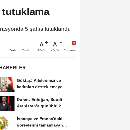
 tutuklama
rasyonda 5 şahıs tutuklandı.
A
A
Büyüt
Küçült
Dinle
Yazdır
Yorumlar
 HABERLER
Göktaş: Ailelerimizi ve
kadınları desteklemeye
devam edeceğiz
Duran: Erdoğan, Suudi
Arabistan’a günübirlik
çalışma ziyareti...
İspanya ve Fransa'daki
görevlerini tamamlayan