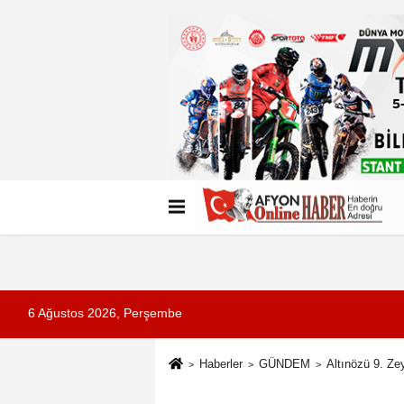
Künye
İletişim
Çerez Politikası
G
6 Ağustos 2026, Perşembe
Haberler
GÜNDEM
Altınözü 9. Ze