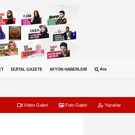
Ara
ET
DİJİTAL GAZETE
AFYON HABERLERİ
Video Galeri
Foto Galeri
Yazarlar