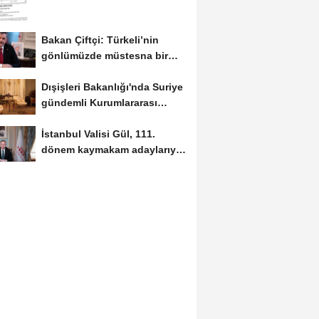
Bakan Çiftçi: Türkeli’nin
gönlümüzde müstesna bir
yeri var
Dışişleri Bakanlığı'nda Suriye
gündemli Kurumlararası
Eşgüdüm...
İstanbul Valisi Gül, 111.
dönem kaymakam adaylarıyla
buluştu