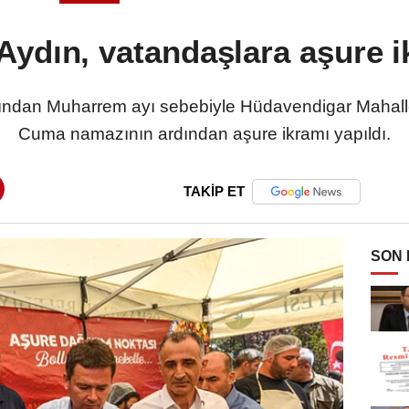
ydın, vatandaşlara aşure i
ından Muharrem ayı sebebiyle Hüdavendigar Mahalle
Cuma namazının ardından aşure ikramı yapıldı.
TAKİP ET
SON