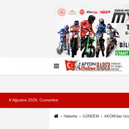
Künye
İletişim
Çerez Politikası
G
8 Ağustos 2026, Cumartesi
Haberler
GÜNDEM
AKOM'dan İstan