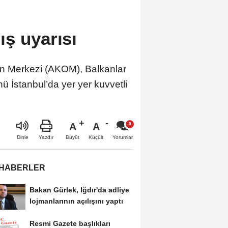
ş uyarısı
yon Merkezi (AKOM), Balkanlar
 İstanbul’da yer yer kuvvetli
A
A
Büyüt
Küçült
Dinle
Yazdır
Yorumlar
 HABERLER
Bakan Gürlek, Iğdır'da adliye
lojmanlarının açılışını yaptı
Resmi Gazete başlıkları