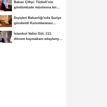
Bakan Çiftçi: Türkeli’nin
gönlümüzde müstesna bir
yeri var
Dışişleri Bakanlığı'nda Suriye
gündemli Kurumlararası
Eşgüdüm...
İstanbul Valisi Gül, 111.
dönem kaymakam adaylarıyla
buluştu