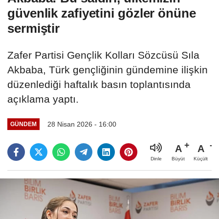
güvenlik zafiyetini gözler önüne
sermiştir
Zafer Partisi Gençlik Kolları Sözcüsü Sıla
Akbaba, Türk gençliğinin gündemine ilişkin
düzenlediği haftalık basın toplantısında
açıklama yaptı.
28 Nisan 2026 - 16:00
GÜNDEM
A
A
Büyüt
Küçült
Dinle