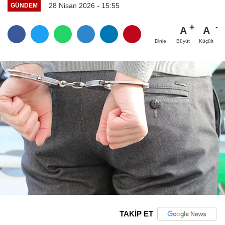
28 Nisan 2026 - 15:55
GÜNDEM
A
A
Büyüt
Küçült
Dinle
TAKİP ET