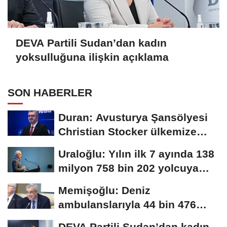
DEVA Partili Sudan’dan kadın
yoksulluğuna ilişkin açıklama
SON HABERLER
Duran: Avusturya Şansölyesi
Christian Stocker ülkemize
ziyaret gerçekleştirecektir
Uraloğlu: Yılın ilk 7 ayında 138
milyon 758 bin 202 yolcuya
hizmet...
Memişoğlu: Deniz
ambulanslarıyla 44 bin 476
hastanın nakli gerçekleştirildi
DEVA Partili Sudan’dan kadın