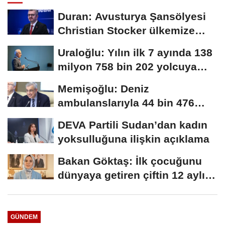
Duran: Avusturya Şansölyesi
Christian Stocker ülkemize
ziyaret gerçekleştirecektir
Uraloğlu: Yılın ilk 7 ayında 138
milyon 758 bin 202 yolcuya
hizmet...
Memişoğlu: Deniz
ambulanslarıyla 44 bin 476
hastanın nakli gerçekleştirildi
DEVA Partili Sudan’dan kadın
yoksulluğuna ilişkin açıklama
Bakan Göktaş: İlk çocuğunu
dünyaya getiren çiftin 12 aylık
taksitlerini...
GÜNDEM