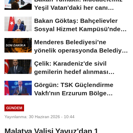
Yeşil Vatan'daki her canı
korumaktır
Bakan Göktaş: Bahçelievler
Sosyal Hizmet Kampüsü'nde
yeni hizmet...
Menderes Belediyesi’ne
yönelik operasyonda Belediye
Başkanı İlkay...
Çelik: Karadeniz'de sivil
gemilerin hedef alınması
savaşı başka...
Görgün: TSK Güçlendirme
Vakfı'nın Erzurum Bölge
Temsilciliği hizmete...
GÜNDEM
Yayınlanma: 30 Haziran 2026 - 10:44
Malatya Valisi Yavuz'dan 1