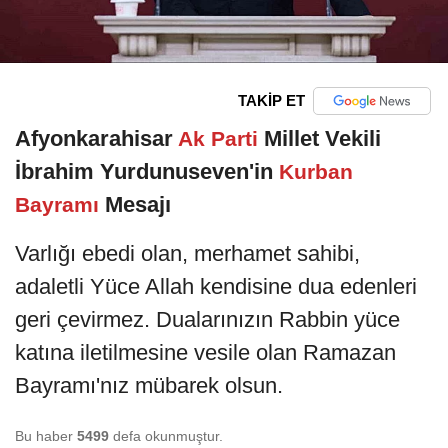
TAKİP ET
Afyonkarahisar
Millet Vekili
Ak Parti
İbrahim Yurdunuseven'in
Kurban
Mesajı
Bayramı
Varlığı ebedi olan, merhamet sahibi,
adaletli Yüce Allah kendisine dua edenleri
geri çevirmez. Dualarınızın Rabbin yüce
katına iletilmesine vesile olan Ramazan
Bayramı'nız mübarek olsun.
Bu haber
5499
defa okunmuştur.