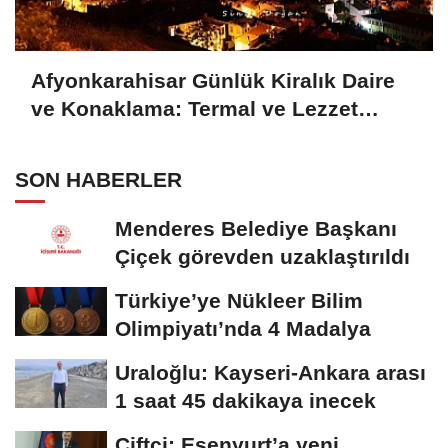
Afyonkarahisar Günlük Kiralık Daire
ve Konaklama: Termal ve Lezzet
Başkentinde Ev Konforu
SON HABERLER
Menderes Belediye Başkanı
Çiçek görevden uzaklaştırıldı
Türkiye’ye Nükleer Bilim
Olimpiyatı’nda 4 Madalya
Uraloğlu: Kayseri-Ankara arası
1 saat 45 dakikaya inecek
Çiftçi: Esenyurt’a yeni