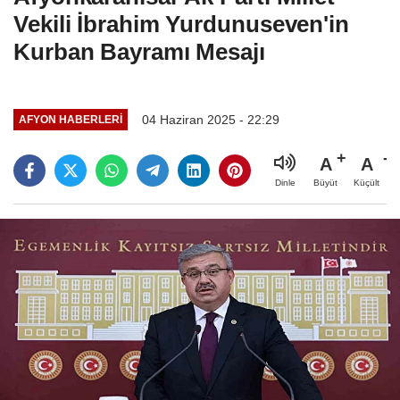
Vekili İbrahim Yurdunuseven'in
Kurban Bayramı Mesajı
04 Haziran 2025 - 22:29
AFYON HABERLERİ
A
A
Büyüt
Küçült
Dinle