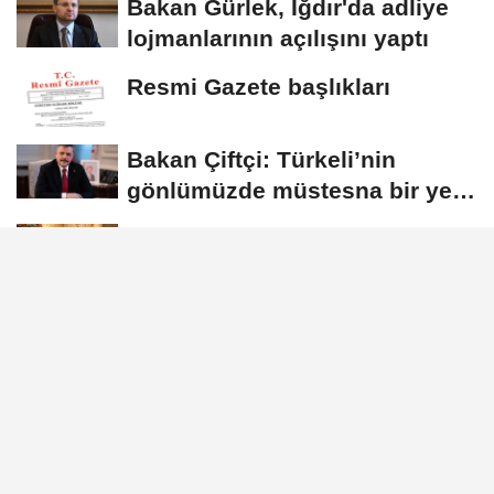
Bakan Gürlek, Iğdır'da adliye
lojmanlarının açılışını yaptı
Resmi Gazete başlıkları
Bakan Çiftçi: Türkeli’nin
gönlümüzde müstesna bir yeri
var
Dışişleri Bakanlığı'nda Suriye
gündemli Kurumlararası
Eşgüdüm...
İstanbul Valisi Gül, 111. dönem
kaymakam adaylarıyla buluştu
Künye
İletişim
Çerez Politikası
Gizlilik İlkeleri