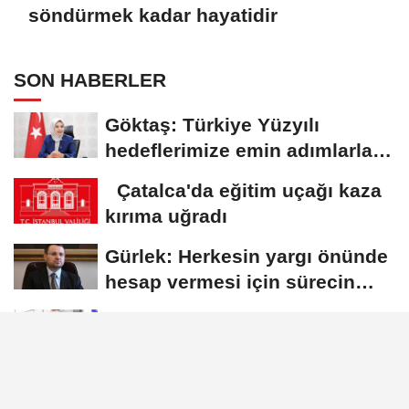
söndürmek kadar hayatidir
SON HABERLER
Göktaş: Türkiye Yüzyılı
hedeflerimize emin adımlarla
ilerlemeye...
Çatalca'da eğitim uçağı kaza
kırıma uğradı
Gürlek: Herkesin yargı önünde
hesap vermesi için sürecin
takipçisi...
Çiftçi: Yangını başlamadan
önlemek, söndürmek kadar
hayatidir
Göktaş: Vatandaşlarımızın