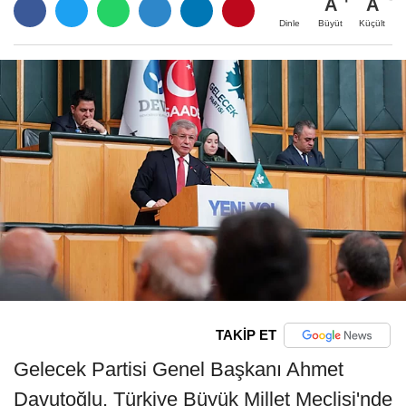
A
A
Büyüt
Küçült
Dinle
TAKİP ET
Gelecek Partisi Genel Başkanı Ahmet
Davutoğlu, Türkiye Büyük Millet Meclisi'nde