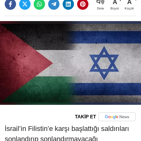
A
A
Büyüt
Küçült
Dinle
TAKİP ET
İsrail’in Filistin’e karşı başlattığı saldırıları
sonlandırıp sonlandırmayacağı