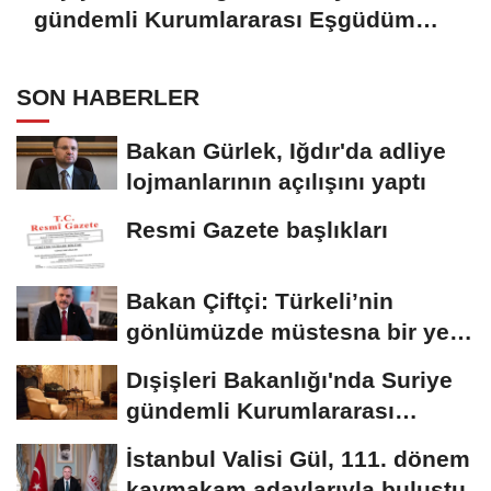
gündemli Kurumlararası Eşgüdüm
Toplantısı
SON HABERLER
Bakan Gürlek, Iğdır'da adliye
lojmanlarının açılışını yaptı
Resmi Gazete başlıkları
Bakan Çiftçi: Türkeli’nin
gönlümüzde müstesna bir yeri
var
Dışişleri Bakanlığı'nda Suriye
gündemli Kurumlararası
Eşgüdüm...
İstanbul Valisi Gül, 111. dönem
kaymakam adaylarıyla buluştu