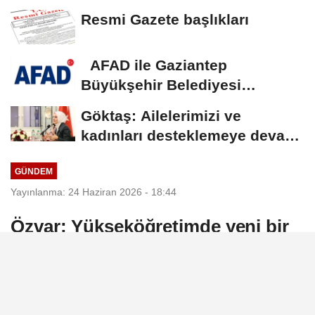
Yılmaz vekalet...
Resmi Gazete başlıkları
AFAD ile Gaziantep
Büyükşehir Belediyesi
arasında Deprem Müzesi...
Göktaş: Ailelerimizi ve
kadınları desteklemeye devam
edeceğiz
GÜNDEM
Yayınlanma: 24 Haziran 2026 - 18:44
Özvar: Yükseköğretimde yeni bir
dönemi başlatıyoruz
Yükseköğretim Kurulu (YÖK) Başkanı Erol
Özvar, üniversite dışı kazanımların