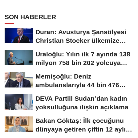
SON HABERLER
Duran: Avusturya Şansölyesi
Christian Stocker ülkemize
ziyaret gerçekleştirecektir
Uraloğlu: Yılın ilk 7 ayında 138
milyon 758 bin 202 yolcuya
hizmet...
Memişoğlu: Deniz
ambulanslarıyla 44 bin 476
hastanın nakli gerçekleştirildi
DEVA Partili Sudan’dan kadın
yoksulluğuna ilişkin açıklama
Bakan Göktaş: İlk çocuğunu
dünyaya getiren çiftin 12 aylık
taksitlerini...