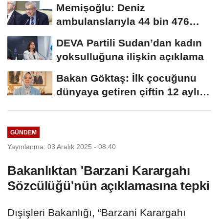
Memişoğlu: Deniz
ambulanslarıyla 44 bin 476
hastanın nakli gerçekleştirildi
DEVA Partili Sudan’dan kadın
yoksulluğuna ilişkin açıklama
Bakan Göktaş: İlk çocuğunu
dünyaya getiren çiftin 12 aylık
taksitlerini...
GÜNDEM
Yayınlanma: 03 Aralık 2025 - 08:40
Bakanlıktan 'Barzani Karargahı
Sözcülüğü'nün açıklamasına tepki
Dışişleri Bakanlığı, “Barzani Karargahı