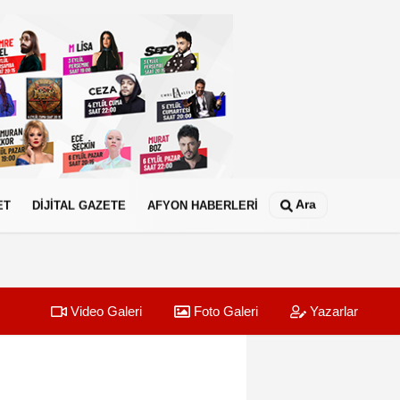
Ara
ET
DİJİTAL GAZETE
AFYON HABERLERİ
Video Galeri
Foto Galeri
Yazarlar