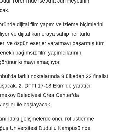
ül Töreni’nde ise Ana Jüri Heyetinin
acak.
öründe dijital film yapım ve izleme biçimlerini
liyor ve dijital kameraya sahip her türlü
leri ve özgün eserler yaratmayı başarmış tüm
etenekli bağımsız film yapımcılarının
görünür kılmayı amaçlıyor.
bul’da farklı noktalarında 9 ülkeden 22 finalist
uluşacak. 2. DFFI 17-18 Ekim’de yaratıcı
kmeköy Belediyesi Crea Center’da
leşiler ile başlayacak.
lanındaki gelişmelerde öncü rol üstlenme
ğuş Üniversitesi Dudullu Kampüsü’nde