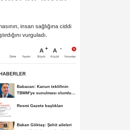
masının, insan sağlığına ciddi
tırdığını vurguladı.
A
A
Büyüt
Küçült
Dinle
Yazdır
Yorumlar
 HABERLER
Babacan: Kanun teklifinin
TBMM'ye sunulması olumlu
bir aşama
Resmi Gazete başlıkları
Bakan Göktaş: Şehit aileleri