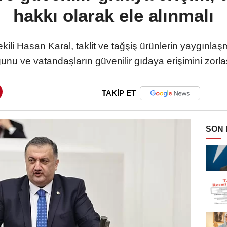
hakkı olarak ele alınmalı
ekili Hasan Karal, taklit ve tağşiş ürünlerin yaygınlaş
ğunu ve vatandaşların güvenilir gıdaya erişimini zorlaş
TAKİP ET
SON