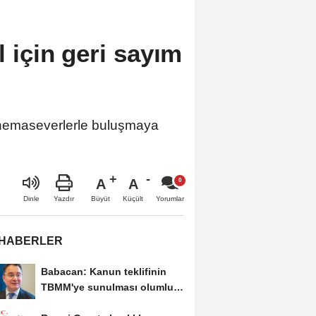
l için geri sayım
 sinemaseverlerle buluşmaya
A
A
Büyüt
Küçült
Dinle
Yazdır
Yorumlar
 HABERLER
Babacan: Kanun teklifinin
TBMM'ye sunulması olumlu
bir aşama