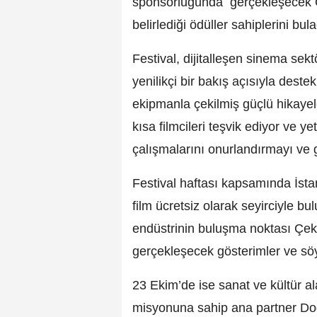
sponsorluğunda gerçekleşecek Öd
belirlediği ödüller sahiplerini bul
Festival, dijitalleşen sinema sekt
yenilikçi bir bakış açısıyla destek
ekipmanla çekilmiş güçlü hikaye
kısa filmcileri teşvik ediyor ve y
çalışmalarını onurlandırmayı ve 
Festival haftası kapsamında İstan
film ücretsiz olarak seyirciyle b
endüstrinin buluşma noktası Çe
gerçekleşecek gösterimler ve söy
23 Ekim’de ise sanat ve kültür a
misyonuna sahip ana partner Do