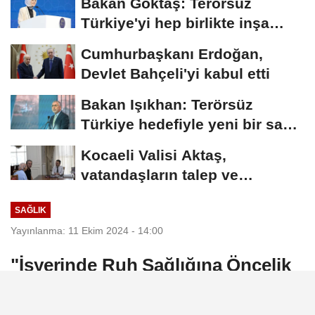
Bakan Göktaş: Terörsüz
Türkiye'yi hep birlikte inşa
ediyoruz
Cumhurbaşkanı Erdoğan,
Devlet Bahçeli'yi kabul etti
Bakan Işıkhan: Terörsüz
Türkiye hedefiyle yeni bir sayfa
açılacak
Kocaeli Valisi Aktaş,
vatandaşların talep ve
sorunlarını dinledi
SAĞLIK
Yayınlanma: 11 Ekim 2024 - 14:00
"İşyerinde Ruh Sağlığına Öncelik
Verme Zamanı"